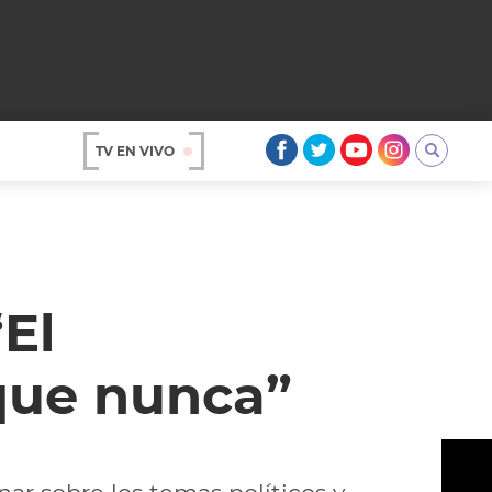
TV EN VIVO
AR
El
que nunca”
OS
A