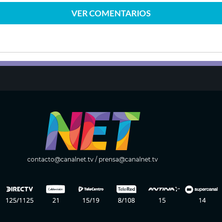
VER
COMENTARIOS
contacto@canalnet.tv
/
prensa@canalnet.tv