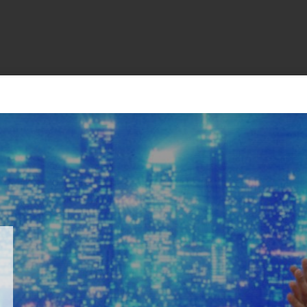
+CARAS
CINE NET
HAIR RECOVERY
TODOS PODEMOS VIAJ
LOS CIELOS
GOSSIP
PARES DE COMEDIA
X ARGENTINA
ENTROMETIDOS EN LA TELE
FIESTAS ARGENTINAS
TV
ENTRE NOS
BELLEZA FASHION
OCIOS
MODO FONTEVECCHIA
FULL FACE TV
RA UN CAMBIO
PERIODISMO PURO
DESAFÍO 10 AÑOS MEN
REPERFILAR
AGENDA CORPORATIV