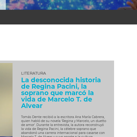
LITERATURA
La desconocida historia
de Regina Pacini, la
soprano que marcó la
vida de Marcelo T. de
Alvear
Tomás Dente recibió a la escritora Ana María Cabrera,
quien habló de su novela ‘Regina y Marcelo, un duetto
de amor’. Durante la entrevista, la autora reconstruyó
la vida de Regina Pacini, la célebre soprano que
abandonó una carrera internacional para casarse con
Marcelo T. de Alvear y cuyo aporte a la cultura