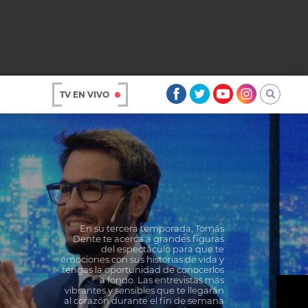
TV EN VIVO
AR
En su tercera temporada, Tomás
Dente te acerca a grandes figuras
del espectáculo para que te
emociones con sus historias de vida y
tengas la oportunidad de conocerlos
OS
a fondo. Las entrevistas más
vibrantes y sensibles que te llegarán
al corazón durante el fin de semana
A