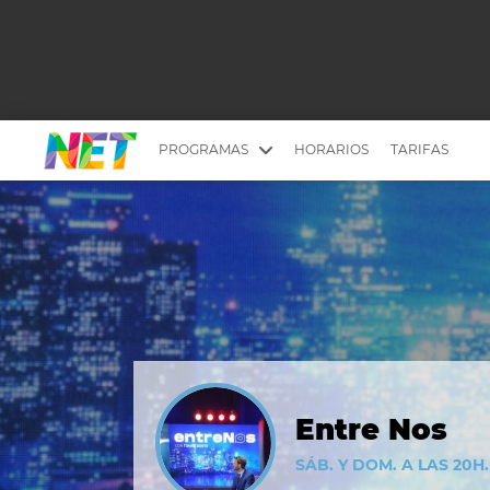
PROGRAMAS
HORARIOS
TARIFAS
MESA PICANTE
BIRI BIRI
YUYITO A LA TARDE
DR. BEAUTY
EMPRENDI2
EL SEÑOR DE 
LONGOBARDI
ARGENTINOS 
QUÉ TE PASA
ESTÉTICA 360 
EL OLIVO BLANCO
CARAS Y NEG
Entre Nos
TU LUGAR IDEAL
SCOUTING PA
SÁB. Y DOM. A LAS 20H.
CHICHE EN VIVO
INTELEXIS TV