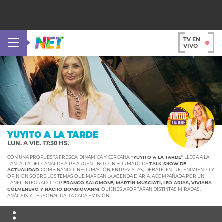
TV EN
VIVO
YUYITO A LA TARDE
LUN. A VIE. 17:30 HS.
CON UNA PROPUESTA FRESCA, DINÁMICA Y CERCANA,
“YUYITO A LA TARDE”
LLEGA A LA
PANTALLA DEL CANAL DE AIRE ARGENTINO CON FORMATO DE
TALK SHOW DE
ACTUALIDAD
, COMBINANDO INFORMACIÓN, ENTREVISTAS, DEBATE, ENTRETENIMIENTO Y
OPINIÓN SOBRE LOS TEMAS QUE MARCAN LA AGENDA DIARIA. ACOMPAÑADA POR UN
PANEL INTEGRADO POR
FRANCO SALOMONE, MARTÍN MUSCIATI, LEO ARIAS, VIVIANA
COLMENERO Y NACHO BONGIOVANNI
, QUIENES APORTARÁN DISTINTAS MIRADAS,
ANÁLISIS Y PERSONALIDAD A CADA EMISIÓN.