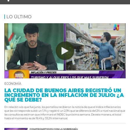
LO ÚLTIMO
ECONOMÍA
LA CIUDAD DE BUENOS AIRES REGISTRÓ UN
INCREMENTO EN LA INFLACIÓN DE JULIO: ¿A
QUÉ SE DEBE?
En relación a lo que fue junio, los porteños recibieron la noticia de que el índice inflacionarios
que les corresponde subió un 1,1% y registró un 2,9% que se diferencia del 2% a nivel nacional que
las consultoras estiman que informará el INDEC la próxima semana. De esta manera, el total
hasta el momento es de 19,4% y 33,2% internanual.
COMPROMETIDOS CON LA SOBERANÍA