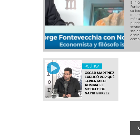
El fil
Fontev
su teo
deter
más a
puede
sentid
saciar
difere
compa
POLÍTICA
ÓSCAR MARTÍNEZ
EXPLICÓ POR QUÉ
JAVIER MILEI
ADMIRA EL
MODELO DE
NAYIB BUKELE