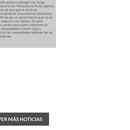
ósofo asiático dialogó con Jorge
ecchia en 'Periodismo Puro', explicó
ría de por qué el amor es
minante en la economía capitalista
llá de ser un sentimiento que no se
 adquirir con dinero. En este
o, profundizó cómo interfiere en
 necesidades o tener lujos y
nció las necesidades relativas de las
rativas.
VER MÁS NOTICIAS