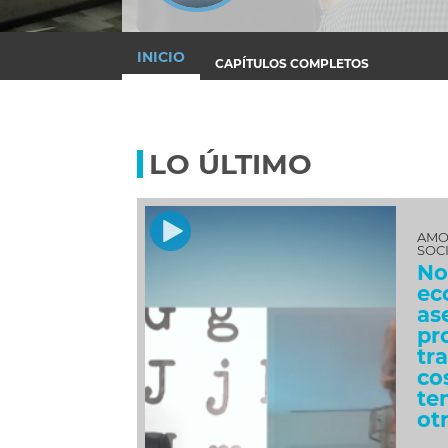
INICIO
CAPÍTULOS COMPLETOS
LO ÚLTIMO
AMO
SOC
No
ec
as
pr
tr
co
te
ot