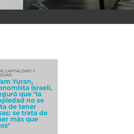
R, CAPITALISMO Y
IEDAD
am Yuran,
onomista israelí,
eguró que "la
opiedad no se
ata de tener
sas: se trata de
ner más que
ros"