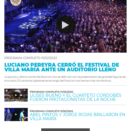
PROGRAMA COMPLETO 15/02/2022
LUCIANO PEREYRA CERRÓ EL FESTIVAL DE
VILLA MARÍA ANTE UN AUDITORIO LLENO
La quinta y última noche de show en vivo se disfrutó con la presentación de grandes figuras de
la música. El cantante lujanense se encargó del final con sus temas más románticos.
PROGRAMA COMPLETO 14/02/2022
ULISES BUENO Y EL CUARTETO CORDOBÉS
FUERON PROTAGONISTAS DE LA NOCHE
PROGRAMA COMPLETO 13/02/2022
ABEL PINTOS Y JORGE ROJAS BRILLARON EN
VILLA MARÍA