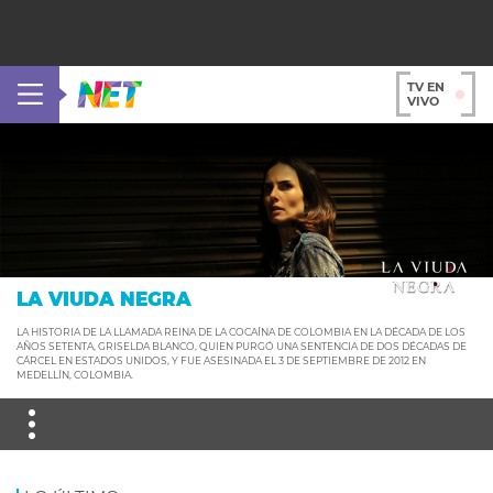
TV EN
VIVO
LA VIUDA NEGRA
LA HISTORIA DE LA LLAMADA REINA DE LA COCAÍNA DE COLOMBIA EN LA DÉCADA DE LOS
AÑOS SETENTA, GRISELDA BLANCO, QUIEN PURGÓ UNA SENTENCIA DE DOS DÉCADAS DE
CÁRCEL EN ESTADOS UNIDOS, Y FUE ASESINADA EL 3 DE SEPTIEMBRE DE 2012 EN
MEDELLÍN, COLOMBIA.