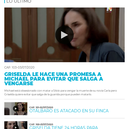
LO ÚLTIMO
CAP. 103-03/07/2020
GRISELDA LE HACE UNA PROMESA A
MICHAEL PARA EVITAR QUE SALGA A
VENGARSE
Michael está obsesionado con matar a Silvio para vengar la muerte de su novia Carla pero
Griselda quiere evitar que salga de la guarida porque pueden matarlo.
CAP. 101-02/07/2020
OTÁLBARO ES ATACADO EN SU FINCA
CAP. 100-01/07/2020
GRISELDA TIENE 24 HORAS PARA