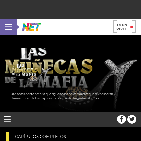
TV EN
VIVO
Una apasionante historia que sigue la vida de las mujeres que se enamoran y
desenamoran de los mayores traficantes de droga de Colombia.
CAPÍTULOS COMPLETOS