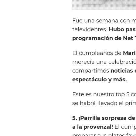
Fue una semana con m
televidentes.
Hubo pasi
programación de Net 
El cumpleaños de
Mari
merecía una celebración
compartimos
noticias
espectáculo y más.
Este es nuestro top 5 c
se habrá llevado el pr
5. ¡Parrilla sorpresa d
a la provenzal!
El cump
preparar sus platos favor