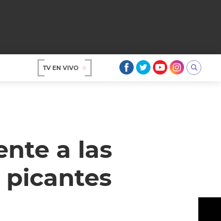
TV EN VIVO
AR
ente a las
 picantes
OS
A