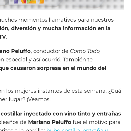
uchos momentos llamativos para nuestros
ón, diversión y mucha información en la
TV.
ano Peluffo
, conductor de
Como Todo,
 especial y así ocurrió. También te
 que causaron sorpresa en el mundo del
on los mejores instantes de esta semana. ¿Cuál
imer lugar? ¡Veamos!
e costillar inyectado con vino tinto y entrañas
leaños de
Mariano Peluffo
fue el motivo para
itos a la parrilla;
hubo costilla, entraña y