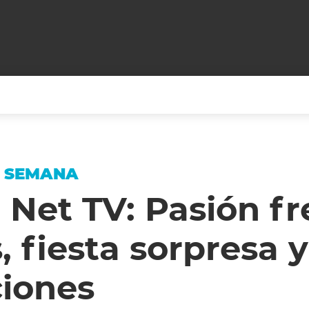
+CARAS
CINE NET
HAIR RECOVERY
TODOS PODEMOS VIAJ
A SEMANA
LOS CIELOS
GOSSIP
PARES DE COMEDIA
 Net TV: Pasión fr
X ARGENTINA
ENTROMETIDOS EN LA TELE
FIESTAS ARGENTINAS
 fiesta sorpresa y
TV
ENTRE NOS
BELLEZA FASHION
OCIOS
MODO FONTEVECCHIA
FULL FACE TV
ciones
RA UN CAMBIO
PERIODISMO PURO
DESAFÍO 10 AÑOS MEN
REPERFILAR
AGENDA CORPORATIV