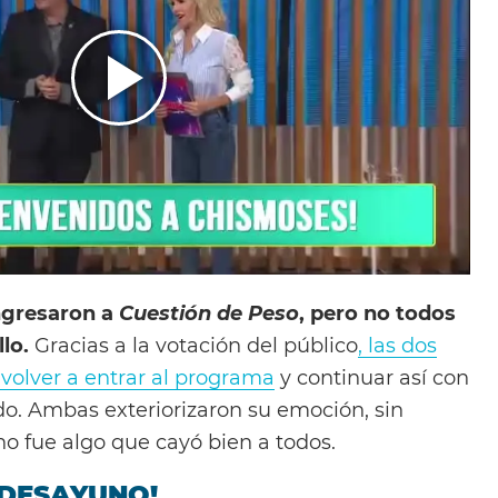
ngresaron a
Cuestión de Peso
, pero no todos
llo.
Gracias a la votación del público
, las dos
 volver a entrar al programa
y continuar así con
do. Ambas exteriorizaron su emoción, sin
o fue algo que cayó bien a todos.
 DESAYUNO!