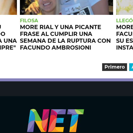
FILOSA
LLEGÓ
U
MORE RIAL Y UNA PICANTE
MORE
DO
FRASE AL CUMPLIR UNA
FACU
A UNA
SEMANA DE LA RUPTURA CON
SU E
MPRE"
FACUNDO AMBROSIONI
INST
Primero