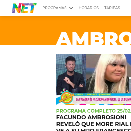
PROGRAMAS
HORARIOS
TARIFAS
MESA PICANTE
BIRI BIRI
AMBRO
YUYITO A LA TARDE
DR. BEAUTY
EMPRENDI2
EL SEÑOR DE 
LONGOBARDI
ARGENTINOS 
QUÉ TE PASA
ESTÉTICA 360 
EL OLIVO BLANCO
CARAS Y NEG
TU LUGAR IDEAL
SCOUTING PA
CHICHE EN VIVO
INTELEXIS TV
PROGRAMA COMPLETO 25/02
FACUNDO AMBROSIONI
REVELÓ QUE MORE RIAL
VE A SU HIJO FRANCESC