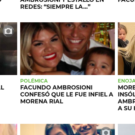
REDES: “SIEMPRE LA…”
POLÉMICA
ENOJA
AL
FACUNDO AMBROSIONI
MORE
CONFESÓ QUE LE FUE INFIEL A
INSÓ
MORENA RIAL
AMBR
A SU