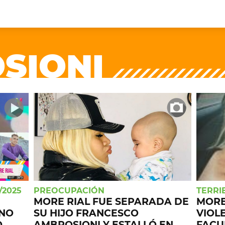
+CARAS
CINE NET
SIONI
HAIR RECOVERY
TODOS PODEMOS VIAJ
LOS CIELOS
GOSSIP
PARES DE COMEDIA
X ARGENTINA
ENTROMETIDOS EN LA TELE
FIESTAS ARGENTINAS
TV
ENTRE NOS
BELLEZA FASHION
OCIOS
MODO FONTEVECCHIA
FULL FACE TV
RA UN CAMBIO
PERIODISMO PURO
DESAFÍO 10 AÑOS MEN
REPERFILAR
AGENDA CORPORATIV
/2025
PREOCUPACIÓN
TERRI
MORE RIAL FUE SEPARADA DE
MORE
 NO
SU HIJO FRANCESCO
VIOL
O
AMBROSIONI Y ESTALLÓ EN
FACU