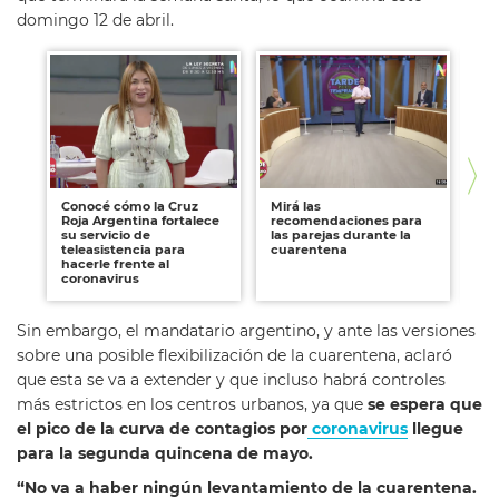
domingo 12 de abril.
Conocé cómo la Cruz
Mirá las
Ni
Roja Argentina fortalece
recomendaciones para
qu
su servicio de
las parejas durante la
cu
teleasistencia para
cuarentena
pr
hacerle frente al
cu
coronavirus
Sin embargo, el mandatario argentino, y ante las versiones
sobre una posible flexibilización de la cuarentena, aclaró
que esta se va a extender y que incluso habrá controles
más estrictos en los centros urbanos, ya que
se espera que
el pico de la curva de contagios por
coronavirus
llegue
para la segunda quincena de mayo.
“No va a haber ningún levantamiento de la cuarentena.