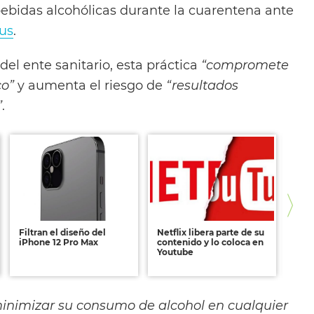
ebidas alcohólicas durante la cuarentena ante
us
.
l ente sanitario, esta práctica
“compromete
co”
y aumenta el riesgo de
“resultados
”
.
Filtran el diseño del
Netflix libera parte de su
Rob
iPhone 12 Pro Max
contenido y lo coloca en
Ung
Youtube
Puro
opo
inimizar su consumo de alcohol en cualquier