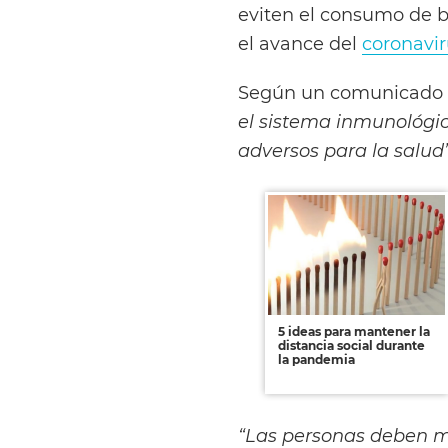
eviten el consumo de b
el avance del
coronavir
Según un comunicado de
el sistema inmunológi
adversos para la salud
5 ideas para mantener la
distancia social durante
la pandemia
“Las personas deben m