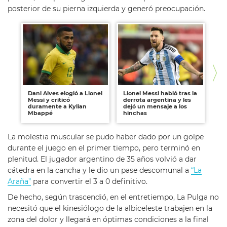
posterior de su pierna izquierda y generó preocupación.
Dani Alves elogió a Lionel
Lionel Messi habló tras la
Lio
Messi y criticó
derrota argentina y les
de
duramente a Kylian
dejó un mensaje a los
si
Mbappé
hinchas
fí
La molestia muscular se pudo haber dado por un golpe
durante el juego en el primer tiempo, pero terminó en
plenitud. El jugador argentino de 35 años volvió a dar
cátedra en la cancha y le dio un pase descomunal a
“La
Araña”
para convertir el 3 a 0 definitivo.
De hecho, según trascendió, en el entretiempo, La Pulga no
necesitó que el kinesiólogo de la albiceleste trabajen en la
zona del dolor y llegará en óptimas condiciones a la final