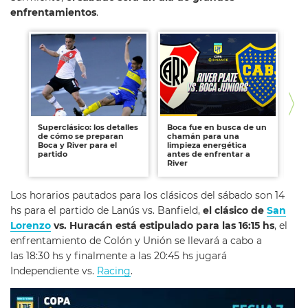
enfrentamientos
.
Superclásico: los detalles
Boca fue en busca de un
Ka
de cómo se preparan
chamán para una
co
Boca y River para el
limpieza energética
af
partido
antes de enfrentar a
Ch
River
Los horarios pautados para los clásicos del sábado son 14
hs para el partido de Lanús vs. Banfield,
el clásico de
San
Lorenzo
vs. Huracán está estipulado para las 16:15 hs
, el
enfrentamiento de Colón y Unión se llevará a cabo a
las 18:30 hs y finalmente a las 20:45 hs jugará
Independiente vs.
Racing
.