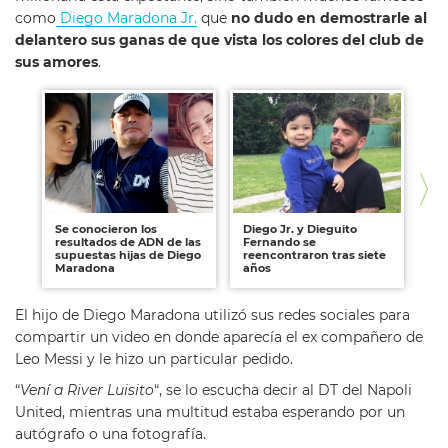
como
Diego Maradona Jr.
que
no dudo en demostrarle al
delantero sus ganas de que vista los colores del club de
sus amores
.
Se conocieron los
Diego Jr. y Dieguito
Di
resultados de ADN de las
Fernando se
Ma
supuestas hijas de Diego
reencontraron tras siete
tr
Maradona
años
lo
El hijo de Diego Maradona utilizó sus redes sociales para
compartir un video en donde aparecía el ex compañero de
Leo Messi y le hizo un particular pedido.
“
Vení a River Luisito
“, se lo escucha decir al DT del Napoli
United, mientras una multitud estaba esperando por un
autógrafo o una fotografía.