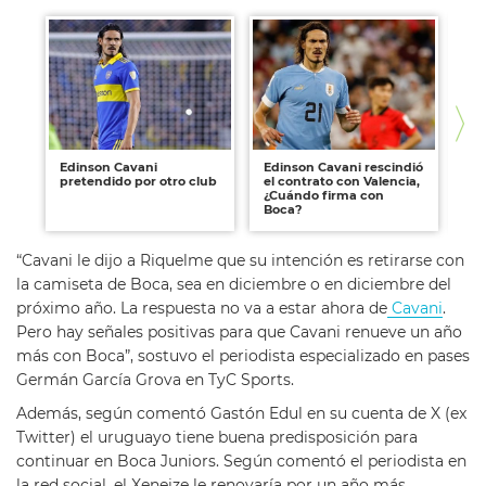
Edinson Cavani
Edinson Cavani rescindió
Ch
pretendido por otro club
el contrato con Valencia,
te
¿Cuándo firma con
pa
Boca?
Ca
“Cavani le dijo a Riquelme que su intención es retirarse con
la camiseta de Boca, sea en diciembre o en diciembre del
próximo año. La respuesta no va a estar ahora de
Cavani
.
Pero hay señales positivas para que Cavani renueve un año
más con Boca”, sostuvo el periodista especializado en pases
Germán García Grova en TyC Sports.
Además, según comentó Gastón Edul en su cuenta de X (ex
Twitter) el uruguayo tiene buena predisposición para
continuar en Boca Juniors. Según comentó el periodista en
la red social, el Xeneize le renovaría por un año más.