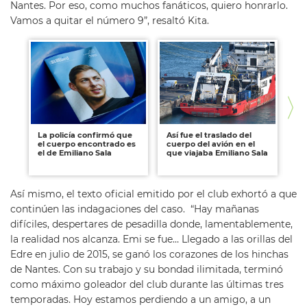
Nantes. Por eso, como muchos fanáticos, quiero honrarlo.
Vamos a quitar el número 9”, resaltó Kita.
La policía confirmó que
Así fue el traslado del
La
el cuerpo encontrado es
cuerpo del avión en el
de
el de Emiliano Sala
que viajaba Emiliano Sala
Em
es
Así mismo, el texto oficial emitido por el club exhortó a que
continúen las indagaciones del caso. “Hay mañanas
difíciles, despertares de pesadilla donde, lamentablemente,
la realidad nos alcanza. Emi se fue… Llegado a las orillas del
Edre en julio de 2015, se ganó los corazones de los hinchas
de Nantes. Con su trabajo y su bondad ilimitada, terminó
como máximo goleador del club durante las últimas tres
temporadas. Hoy estamos perdiendo a un amigo, a un