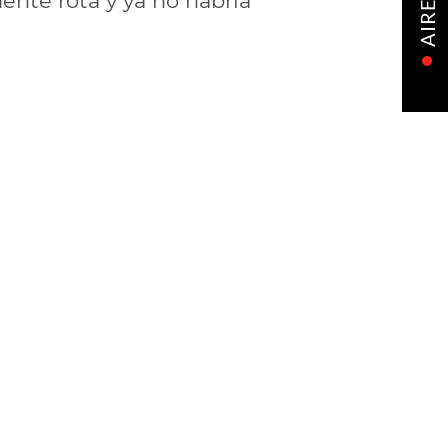
mente rota y ya no habría
AIRE