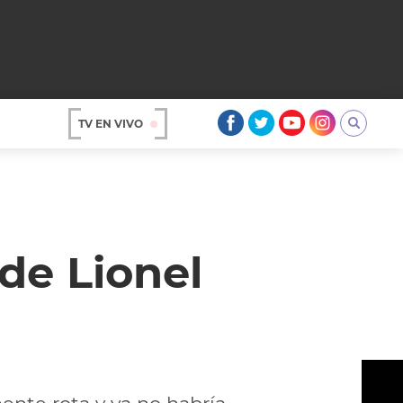
TV EN VIVO
AR
de Lionel
OS
A