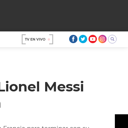
TV EN VIVO
AR
Lionel Messi
a
OS
A