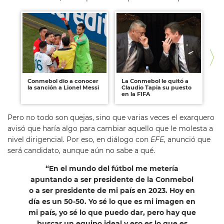
Conmebol dio a conocer
La Conmebol le quitó a
Co
la sanción a Lionel Messi
Claudio Tapia su puesto
es
en la FIFA
ni
Pero no todo son quejas, sino que varias veces el exarquero
avisó que haría algo para cambiar aquello que le molesta a
nivel dirigencial. Por eso, en diálogo con
EFE
, anunció que
será candidato, aunque aún no sabe a qué.
“En el mundo del fútbol me metería
apuntando a ser presidente de la Conmebol
o a ser presidente de mi país en 2023. Hoy en
día es un 50-50. Yo sé lo que es mi imagen en
mi país, yo sé lo que puedo dar, pero hay que
buscar un equipo ideal y eso es lo que es