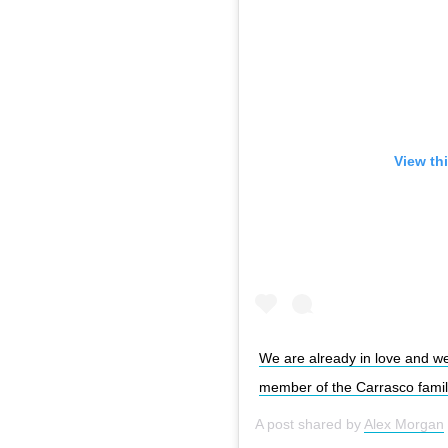
View th
We are already in love and w
member of the Carrasco fami
A post shared by
Alex Morgan