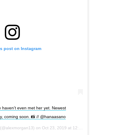
is post on Instagram
e haven’t even met her yet. Newest
ly, coming soon. 📸 // @hanaasano
(@alexmorgan13) on
Oct 23, 2019 at 12:18pm PDT