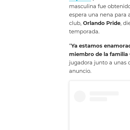
masculina fue obtenid
espera una nena para ab
club,
Orlando Pride
, di
temporada.
“
Ya estamos enamorad
miembro de la famili
jugadora junto a unas d
anuncio.