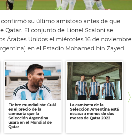
confirmó su último amistoso antes de que
 Qatar. El conjunto de Lionel Scaloni se
os Árabes Unidos el miércoles 16 de noviembre
 Argentina) en el Estadio Mohamed bin Zayed.
Fiebre mundialista: Cuál
La camiseta de la
Lion
es el precio de la
Selección Argentina está
cont
camiseta que la
escasa a menos de dos
técn
Selección Argentina
meses de Qatar 2022
Arge
usará en el Mundial de
Mund
Qatar