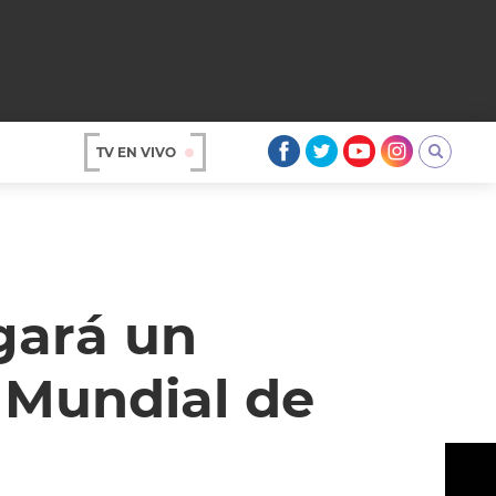
TV EN VIVO
AR
gará un
 Mundial de
OS
A