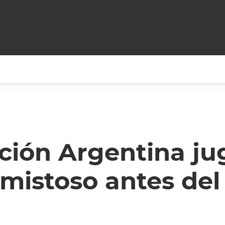
+CARAS
CINE NET
HAIR RECOVERY
TODOS PODEMOS VIAJ
LOS CIELOS
GOSSIP
PARES DE COMEDIA
ción Argentina ju
X ARGENTINA
ENTROMETIDOS EN LA TELE
FIESTAS ARGENTINAS
mistoso antes del
TV
ENTRE NOS
BELLEZA FASHION
OCIOS
MODO FONTEVECCHIA
FULL FACE TV
RA UN CAMBIO
PERIODISMO PURO
DESAFÍO 10 AÑOS MEN
REPERFILAR
AGENDA CORPORATIV