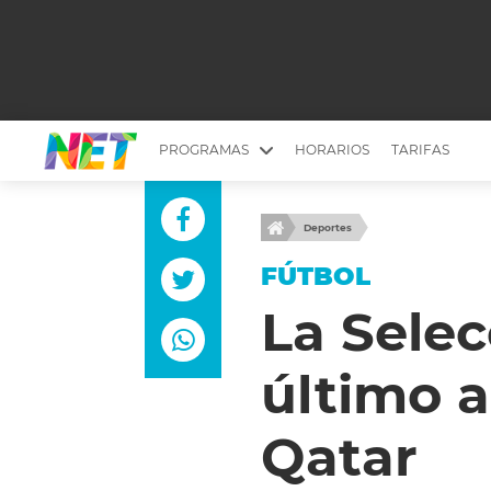
PROGRAMAS
HORARIOS
TARIFAS
MESA PICANTE
BIRI BIRI
Deportes
YUYITO A LA TARDE
DR. BEAUTY
FÚTBOL
EMPRENDI2
EL SEÑOR DE 
La Selec
LONGOBARDI
ARGENTINOS 
último a
QUÉ TE PASA
ESTÉTICA 360 
EL OLIVO BLANCO
CARAS Y NEG
Qatar
TU LUGAR IDEAL
SCOUTING PA
CHICHE EN VIVO
INTELEXIS TV