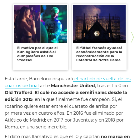
El motivo por el que el
El fútbol francés ayudará
Li
Kun Agüero asistió al
económicamente para la
Ro
cumpleaños de Tini
reconstrucción de la
po
Stoessel
Catedral de Notre Dame
Esta tarde, Barcelona disputará
el partido de vuelta de los
cuartos de final
ante
Manchester United
, tras el 1 a 0 en
Old Trafford
.
El culé no accede a semifinales desde la
edición 2015
, en la que finalmente fue campeón. Sí, el
rosarino quiere estar entre el cuarteto de arriba por
primera vez en cuatro años. En 2016 fue eliminado por
Atlético de Madrid; en 2017 por Juventus; y en 2018 por
Roma, en una serie increíble.
El dato más llamativo es que el 10 y capitán
no marca en