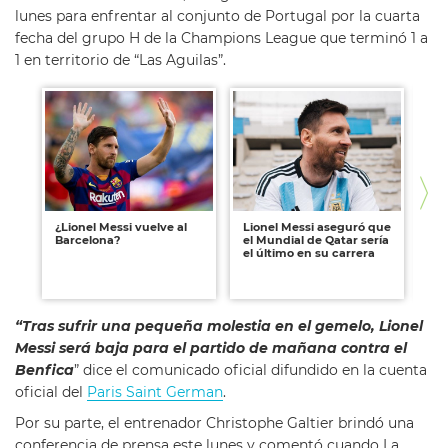
lunes para enfrentar al conjunto de Portugal por la cuarta
fecha del grupo H de la Champions League que terminó 1 a
1 en territorio de “Las Aguilas”.
¿Lionel Messi vuelve al
Lionel Messi aseguró que
El
Barcelona?
el Mundial de Qatar sería
Mu
el último en su carrera
qu
Li
tr
“Tras sufrir una pequeña molestia en el gemelo, Lionel
Messi será baja para el partido de mañana contra el
Benfica
” dice el comunicado oficial difundido en la cuenta
oficial del
Paris Saint German
.
Por su parte, el entrenador Christophe Galtier brindó una
conferencia de prensa este lunes y comentó cuando La