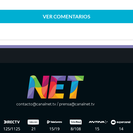
VER
COMENTARIOS
contacto@canalnet.tv
/
prensa@canalnet.tv