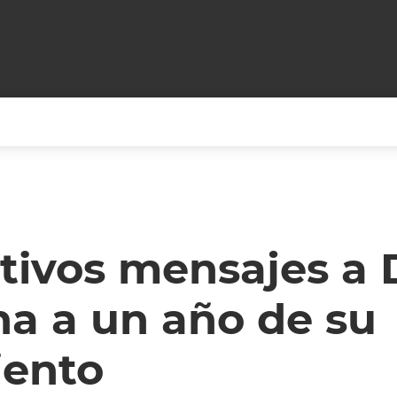
+CARAS
CINE NET
HAIR RECOVERY
TODOS PODEMOS VIAJ
LOS CIELOS
GOSSIP
PARES DE COMEDIA
tivos mensajes a 
X ARGENTINA
ENTROMETIDOS EN LA TELE
FIESTAS ARGENTINAS
a a un año de su
TV
ENTRE NOS
BELLEZA FASHION
OCIOS
MODO FONTEVECCHIA
FULL FACE TV
iento
RA UN CAMBIO
PERIODISMO PURO
DESAFÍO 10 AÑOS MEN
REPERFILAR
AGENDA CORPORATIV