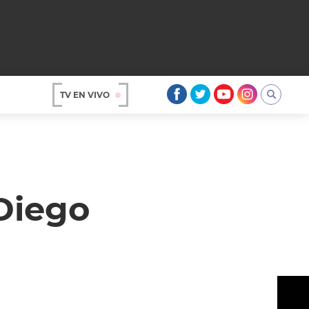
TV EN VIVO
AR
Diego
OS
A