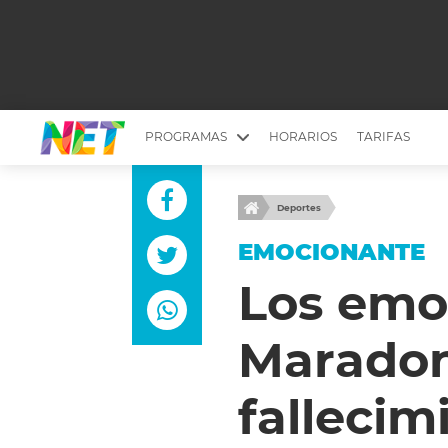
PROGRAMAS
HORARIOS
TARIFAS
MESA PICANTE
BIRI BIRI
Deportes
YUYITO A LA TARDE
DR. BEAUTY
EMOCIONANTE
EMPRENDI2
EL SEÑOR DE 
Los emo
LONGOBARDI
ARGENTINOS 
Maradon
QUÉ TE PASA
ESTÉTICA 360 
EL OLIVO BLANCO
CARAS Y NEG
fallecim
TU LUGAR IDEAL
SCOUTING PA
CHICHE EN VIVO
INTELEXIS TV