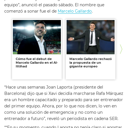
equipo”, anunció el pasado sábado. El nombre que
comenzó a sonar fue el de
Marcelo Gallardo
.
Cómo fue el debut de
Marcelo Gallardo rechazó
Ma
Marcelo Gallardo en el Al-
la propuesta de un
Ar
Ittihad
gigante europeo
dir
Ro
Me
“Hace unas semanas Joan Laporta (presidente del
Barcelona) dijo que si Xavi decidía marcharse Rafa Márquez
era un hombre capacitado y preparado para ser entrenador
del primer equipo. Ahora, por lo que nos dicen, lo ven en
como una solución de emergencia y no como un
entrenador a futuro”, reveló un periodista en cadena SER.
““En su momento, cuando Laporta no tenía claro si apostar