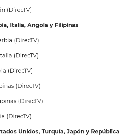
rán (DirecTV)
a, Italia, Angola y Filipinas
erbia (DirecTV)
 Italia (DirecTV)
gola (DirecTV)
lipinas (DirecTV)
lipinas (DirecTV)
lia (DirecTV)
stados Unidos, Turquía, Japón y República