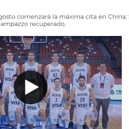
gosto comenzará la máxima cita en China;
 Campazzo recuperado.