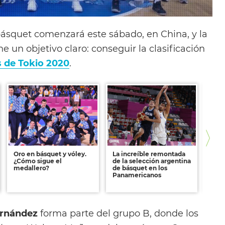
ásquet comenzará este sábado, en China, y la
e un objetivo claro: conseguir la clasificación
 de Tokio 2020
.
Oro en básquet y vóley.
La increíble remontada
Bás
¿Cómo sigue el
de la selección argentina
Arg
medallero?
de básquet en los
elim
Panamericanos
Pan
erro
ernández
forma parte del grupo B, donde los