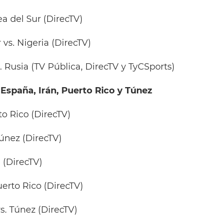
rea del Sur (DirecTV)
r vs. Nigeria (DirecTV)
. Rusia (TV Pública, DirecTV y TyCSports)
España, Irán, Puerto Rico y Túnez
rto Rico (DirecTV)
Túnez (DirecTV)
n (DirecTV)
uerto Rico (DirecTV)
vs. Túnez (DirecTV)