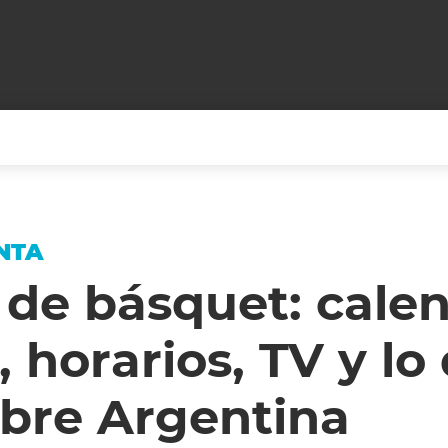
+CARAS
CINE NET
HAIR RECOVERY
TODOS PODEMOS VIAJ
NTA
LOS CIELOS
GOSSIP
PARES DE COMEDIA
 de básquet: calen
X ARGENTINA
ENTROMETIDOS EN LA TELE
FIESTAS ARGENTINAS
, horarios, TV y l
TV
ENTRE NOS
BELLEZA FASHION
OCIOS
MODO FONTEVECCHIA
FULL FACE TV
obre Argentina
RA UN CAMBIO
PERIODISMO PURO
DESAFÍO 10 AÑOS MEN
REPERFILAR
AGENDA CORPORATIV