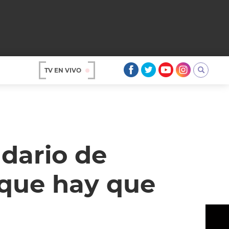
TV EN VIVO
AR
dario de
o que hay que
OS
A