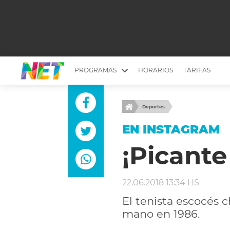
PROGRAMAS
HORARIOS
TARIFAS
MESA PICANTE
BIRI BIRI
Deportes
YUYITO A LA TARDE
DR. BEAUTY
EN INSTAGRAM
EMPRENDI2
EL SEÑOR DE 
¡Picante
LONGOBARDI
ARGENTINOS 
QUÉ TE PASA
ESTÉTICA 360 
22.06.2018 13:34 HS
EL OLIVO BLANCO
CARAS Y NEG
El tenista escocés 
TU LUGAR IDEAL
SCOUTING PA
mano en 1986.
CHICHE EN VIVO
INTELEXIS TV