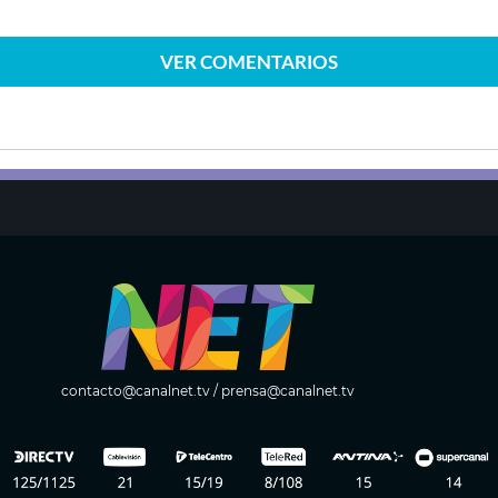
VER
COMENTARIOS
contacto@canalnet.tv
/
prensa@canalnet.tv