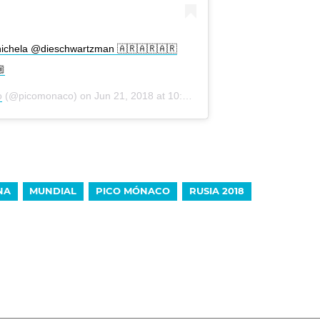
ichela @dieschwartzman 🇦🇷🇦🇷🇦🇷

o
(@picomonaco) on
Jun 21, 2018 at 10:28am PDT
NA
MUNDIAL
PICO MÓNACO
RUSIA 2018