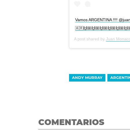
Vamos ARGENTINA !!!! @juan
🇦🇷🙌🏼🙌🏼🙌🏼🙌🏼🙌🏼🙌
A post shared by
Juan Monac
ANDY MURRAY
ARGENTI
COMENTARIOS