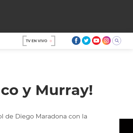
TV EN VIVO
AR
co y Murray!
gol de Diego Maradona con la
OS
A