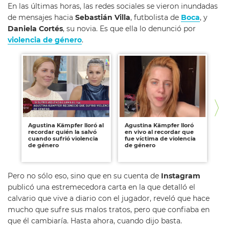
En las últimas horas, las redes sociales se vieron inundadas
de mensajes hacia
Sebastián Villa
, futbolista de
Boca
, y
Daniela Cortés
, su novia. Es que ella lo denunció por
violencia de género
.
Agustina Kämpfer lloró al
Agustina Kämpfer lloró
An
recordar quién la salvó
en vivo al recordar que
po
cuando sufrió violencia
fue víctima de violencia
tu
de género
de género
de
fe
Pero no sólo eso, sino que en su cuenta de
Instagram
publicó una estremecedora carta en la que detalló el
calvario que vive a diario con el jugador, reveló que hace
mucho que sufre sus malos tratos, pero que confiaba en
que él cambiaría. Hasta ahora, cuando dijo basta.