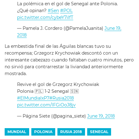
La polémica en el gol de Senegal ante Polonia.
¿Qué opinan?
#Sen
#POL
pic.twitter.com/cybeY7ilfT
— Pamela J. Cordero (@PamelaJuanita)
June 19,
2018
La embestida final de las Águilas blancas tuvo su
recompensa; Grzegorz Krychowiak descontó con un
interesante cabezazo cuando faltaban cuatro minutos, pero
no sirvió para contrarrestar la liviandad anteriormente
mostrada.
Revive el gol de Grzegorz Krychowiak
Polonia 🇵🇱 1-2 Senegal 🇸🇳
#ElMundialxP7
#Rusia2018
pic.twitter.com/lFGiOoJ8jv
— Página Siete (@pagina_siete)
June 19, 2018
MUNDIAL
POLONIA
RUSIA 2018
SENEGAL