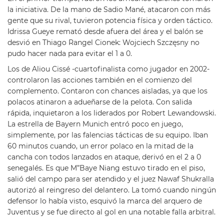
la iniciativa. De la mano de Sadio Mané, atacaron con más
gente que su rival, tuvieron potencia física y orden táctico.
Idrissa Gueye remató desde afuera del área y el balón se
desvió en Thiago Rangel Cionek: Wojciech Szczęsny no
pudo hacer nada para evitar el 1 a 0.
Los de Aliou Cissé -cuartofinalista como jugador en 2002-
controlaron las acciones también en el comienzo del
complemento. Contaron con chances aisladas, ya que los
polacos atinaron a adueñarse de la pelota. Con salida
rápida, inquietaron a los liderados por Robert Lewandowski.
La estrella de Bayern Munich entró poco en juego,
simplemente, por las falencias tácticas de su equipo. Iban
60 minutos cuando, un error polaco en la mitad de la
cancha con todos lanzados en ataque, derivó en el 2 a 0
senegalés. Es que M”Baye Niang estuvo tirado en el piso,
salió del campo para ser atendido y el juez Nawaf Shukralla
autorizó al reingreso del delantero. La tomó cuando ningún
defensor lo había visto, esquivó la marca del arquero de
Juventus y se fue directo al gol en una notable falla arbitral.