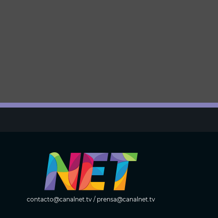
contacto@canalnet.tv
/
prensa@canalnet.tv