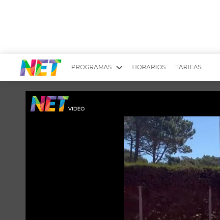
PROGRAMAS
HORARIOS
TARIFAS
MESA PICANTE
BIRI BIRI
YUYITO A LA TARDE
DR. BEAUTY
EMPRENDI2
EL SEÑOR DE 
LONGOBARDI
ARGENTINOS 
QUÉ TE PASA
ESTÉTICA 360 
EL OLIVO BLANCO
CARAS Y NEG
TU LUGAR IDEAL
SCOUTING PA
CHICHE EN VIVO
INTELEXIS TV