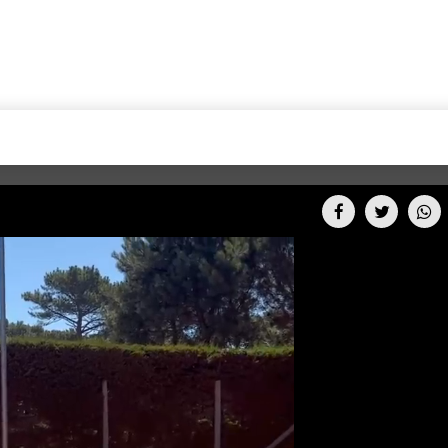
+CARAS
CINE NET
HAIR RECOVERY
TODOS PODEMOS VIAJ
LOS CIELOS
GOSSIP
PARES DE COMEDIA
X ARGENTINA
ENTROMETIDOS EN LA TELE
FIESTAS ARGENTINAS
TV
ENTRE NOS
BELLEZA FASHION
OCIOS
MODO FONTEVECCHIA
FULL FACE TV
RA UN CAMBIO
PERIODISMO PURO
DESAFÍO 10 AÑOS MEN
REPERFILAR
AGENDA CORPORATIV