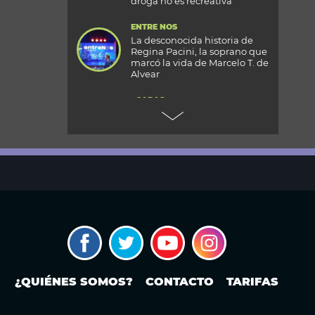
droga no es recreativa”
ENTRE NOS
La desconocida historia de
Regina Pacini, la soprano que
marcó la vida de Marcelo T. de
Alvear
+CARAS
Gala 33 Aniversario de Caras:
todos los detalles de la mega
fiesta en el Palacio
Reconquista
TODOS PODEMOS VIAJAR
Aventura en el fin del mundo:
qué se puede hacer en Husky
Park, el centro invernal de
Ushuaia
MODO FONTEVECCHIA
El Papa León XIV visitará la
República Argentina:
¿QUIÉNES SOMOS?
CONTACTO
TARIFAS
¿cuándo? ¿En qué ciudades o
provincias estará?