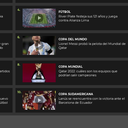
4.
FÚTBOL
ia
River Plate festeja sus 121 años y juega
contra Alianza Lima
6.
COPA DEL MUNDO
y gran
Lionel Messi probó la pelota del Mundial de
do
Qatar
8.
COPA MUNDIAL
artidos
Qatar 2022: cuáles son los equipos que
podrían salir campeones
10.
COPA SUDAMERICANA
nuevo
Lanús se reencuentra con la victoria ante el
Fútbol
Barcelona de Ecuador