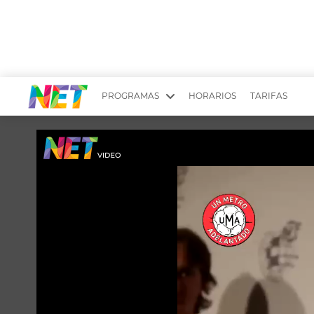
PROGRAMAS
HORARIOS
TARIFAS
MESA PICANTE
BIRI BIRI
YUYITO A LA TARDE
DR. BEAUTY
EMPRENDI2
EL SEÑOR DE 
LONGOBARDI
ARGENTINOS 
QUÉ TE PASA
ESTÉTICA 360 
EL OLIVO BLANCO
CARAS Y NEG
TU LUGAR IDEAL
SCOUTING PA
CHICHE EN VIVO
INTELEXIS TV