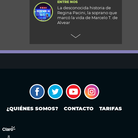
ENTRE NOS
La desconocida historia de
Regina Pacini, la soprano que
marcó la vida de Marcelo T. de
Alvear
+CARAS
Gala 33 Aniversario de Caras:
todos los detalles de la mega
fiesta en el Palacio
Reconquista
TODOS PODEMOS VIAJAR
Aventura en el fin del mundo:
qué se puede hacer en Husky
Park, el centro invernal de
Ushuaia
MODO FONTEVECCHIA
Ley de Tierras: la historia
¿QUIÉNES SOMOS?
CONTACTO
TARIFAS
detrás de una discusión que
vuelve a poner en el centro la
propiedad extranjera y la
soberanía
PERIODISMO PURO