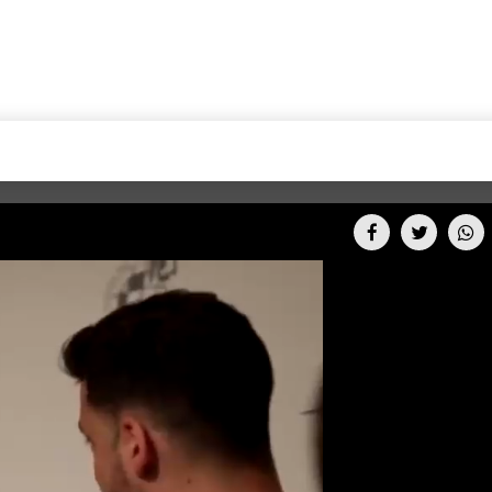
+CARAS
CINE NET
HAIR RECOVERY
TODOS PODEMOS VIAJ
LOS CIELOS
GOSSIP
PARES DE COMEDIA
X ARGENTINA
ENTROMETIDOS EN LA TELE
FIESTAS ARGENTINAS
TV
ENTRE NOS
BELLEZA FASHION
OCIOS
MODO FONTEVECCHIA
FULL FACE TV
RA UN CAMBIO
PERIODISMO PURO
DESAFÍO 10 AÑOS MEN
REPERFILAR
AGENDA CORPORATIV