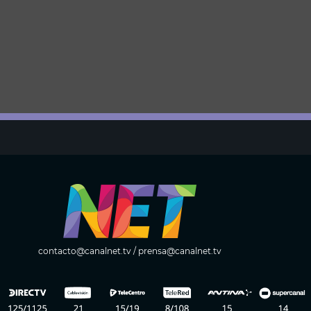
contacto@canalnet.tv
/
prensa@canalnet.tv