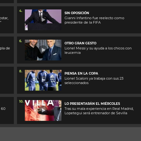
4.
SIN OPOSICIÓN
ostar,
Gianni Infantino fue reelecto como
”
presidente de la FIFA
6.
OTRO GRAN GESTO
pla de
Lionel Messi y su ayuda a los chicos con
leucemia
8.
PIENSA EN LA COPA
Lionel Scaloni ya trabaja con sus 23
seleccionados
10.
LO PRESENTARÁN EL MIÉRCOLES
ó 60
Tras su mala experiencia en Real Madrid,
Lopetegui será entrenador de Sevilla