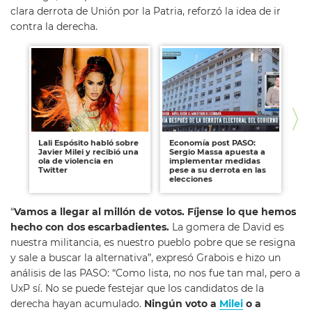
clara derrota de Unión por la Patria, reforzó la idea de ir
contra la derecha.
Lali Espósito habló sobre
Economía post PASO:
PA
Javier Milei y recibió una
Sergio Massa apuesta a
ca
ola de violencia en
implementar medidas
ba
Twitter
pese a su derrota en las
co
elecciones
vo
“
Vamos a llegar al millón de votos. Fíjense lo que hemos
hecho con dos escarbadientes.
La gomera de David es
nuestra militancia, es nuestro pueblo pobre que se resigna
y sale a buscar la alternativa”, expresó Grabois e hizo un
análisis de las PASO: “Como lista, no nos fue tan mal, pero a
UxP sí. No se puede festejar que los candidatos de la
derecha hayan acumulado.
Ningún voto a
Milei
o a