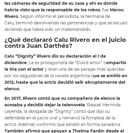
las cámaras de seguridad de su casa y ahí es donde
habría visto que la responsable de los robos
, fue
Marou
Rivero
. Según informo el periodista, la hermana de
Calu, terminó devolviendo las pertenencias y que se excusó
diciendo que había sido un malentendido.
¿Qué declararó Calu Rivero en el juicio
contra Juan Darthés?
Calu “Dignity” Rivero dio su declaración el 1 de
diciembre
. La ex protagonista de “Dulce amor” c
ompartió
la tira con el actor
y eran una de las parejas más queridas
por los seguidores de la novela argentina q
ue se emitió en
2012, hasta que la actriz decidió salir abruptamente del
elenco.
En 2017, Rivero contó que su compañero de elenco la
acosaba y decidió dejar la telenovela
. Raquel Hermida
Leyenda, la abogada de “Dignity” contó que dijo su
defendida en el juicio oral y remarcó la fortaleza de la
actriz. Además confirmó que estalló en forma sanadora.
También afirmó que apoyan a Thelma Fardín desde el