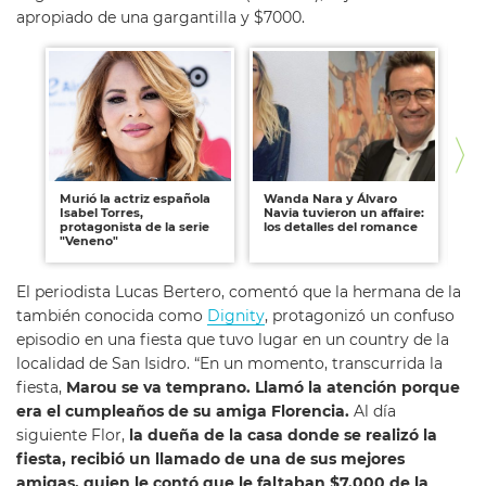
apropiado de una gargantilla y $7000.
Murió la actriz española
Wanda Nara y Álvaro
Ci
Isabel Torres,
Navia tuvieron un affaire:
qu
protagonista de la serie
los detalles del romance
la
"Veneno"
El periodista Lucas Bertero, comentó que la hermana de la
también conocida como
Dignity
, protagonizó un confuso
episodio en una fiesta que tuvo lugar en un country de la
localidad de San Isidro. “En un momento, transcurrida la
fiesta,
Marou se va temprano. Llamó la atención porque
era el cumpleaños de su amiga Florencia.
Al día
siguiente Flor,
la dueña de la casa donde se realizó la
fiesta, recibió un llamado de una de sus mejores
amigas, quien le contó que le faltaban $7.000 de la