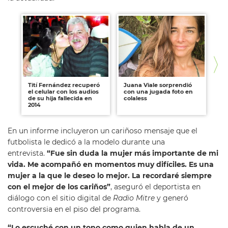
Tití Fernández recuperó
Juana Viale sorprendió
Cr
el celular con los audios
con una jugada foto en
cu
de su hija fallecida en
colaless
ri
2014
En un informe incluyeron un cariñoso mensaje que el
futbolista le dedicó a la modelo durante una
entrevista.
“Fue sin duda la mujer más importante de mi
vida. Me acompañó en momentos muy difíciles. Es una
mujer a la que le deseo lo mejor. La recordaré siempre
con el mejor de los cariños”
, aseguró el deportista en
diálogo con el sitio digital de
Radio Mitre
y generó
controversia en el piso del programa.
“Lo escuché con un tono como quien habla de un