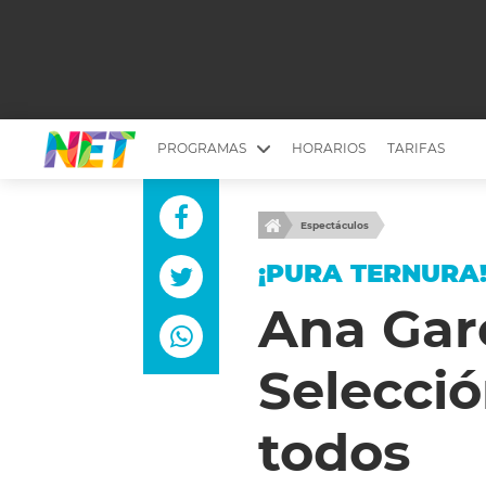
PROGRAMAS
HORARIOS
TARIFAS
MESA PICANTE
BIRI BIRI
Espectáculos
YUYITO A LA TARDE
DR. BEAUTY
¡PURA TERNURA
EMPRENDI2
EL SEÑOR DE 
Ana Garc
LONGOBARDI
ARGENTINOS 
Selecci
QUÉ TE PASA
ESTÉTICA 360 
EL OLIVO BLANCO
CARAS Y NEG
todos
TU LUGAR IDEAL
SCOUTING PA
CHICHE EN VIVO
INTELEXIS TV