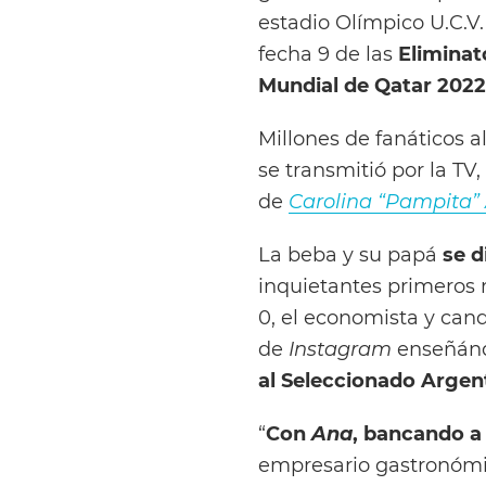
estadio Olímpico U.C.V.
fecha 9 de las
Eliminat
Mundial de Qatar 2022
Millones de fanáticos a
se transmitió por la TV
de
Carolina “Pampita”
La beba y su papá
se d
inquietantes primeros
0, el economista y can
de
Instagram
enseñánd
al Seleccionado Argen
“
Con
Ana
, bancando a 
empresario gastronómi