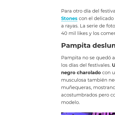
Para otro día del festiv
Stones
con el delicado 
a rayas. La serie de fo
40 mil likes y los come
Pampita deslum
Pampita no se quedó a
los días del festivales.
U
negro charolado
con u
musculosa también negr
muñequeras, mostrando
acostumbrados pero co
modelo.