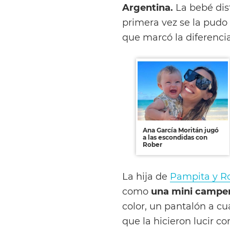
Argentina.
La bebé disf
primera vez se la pudo 
que marcó la diferencia
Ana García Moritán jugó
a las escondidas con
Rober
La hija de
Pampita y Ro
como
una mini camper
color, un pantalón a cu
que la hicieron lucir c