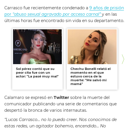
Carrasco fue recientemente condenado a
9 años de prisión
por
“abuso sexual agravado por acceso carnal”
y en las
últimas horas fue encontrado sin vida en su departamento.
Sol pérez contó que su
Chechu Bonelli relató el
Li
peor cita fue con un
momento en el que
un
actor: "La pasé muy mal"
estuvo cerca de la
co
muerte: "Me salvó mi
co
mamá"
Calamaro se expresó en
Twitter
sobre la muerte del
comunicador publicando una serie de comentarios que
despertó la bronca de varios internautas.
“Lucas Carrasco… no lo puedo creer. Nos conocimos de
estas redes, un agitador bohemio, encendido… No