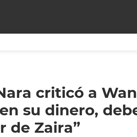
+CARAS
CINE NET
HAIR RECOVERY
TODOS PODEMOS VIAJ
LOS CIELOS
GOSSIP
PARES DE COMEDIA
ara criticó a Wan
X ARGENTINA
ENTROMETIDOS EN LA TELE
FIESTAS ARGENTINAS
en su dinero, deb
TV
ENTRE NOS
BELLEZA FASHION
OCIOS
MODO FONTEVECCHIA
FULL FACE TV
r de Zaira”
RA UN CAMBIO
PERIODISMO PURO
DESAFÍO 10 AÑOS MEN
REPERFILAR
AGENDA CORPORATIV