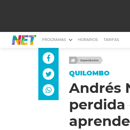
PROGRAMAS
HORARIOS
TARIFAS
MESA PICANTE
BIRI BIRI
Espectáculos
YUYITO A LA TARDE
DR. BEAUTY
QUILOMBO
EMPRENDI2
EL SEÑOR DE 
Andrés N
LONGOBARDI
ARGENTINOS 
perdida 
QUÉ TE PASA
ESTÉTICA 360 
EL OLIVO BLANCO
CARAS Y NEG
aprende
TU LUGAR IDEAL
SCOUTING PA
CHICHE EN VIVO
INTELEXIS TV