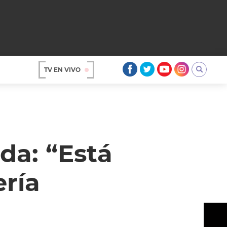
TV EN VIVO
AR
da: “Está
ería
OS
A