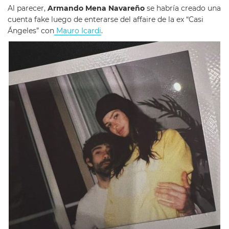
Al parecer,
Armando Mena Navareño
se habría creado una
cuenta fake luego de enterarse del affaire de la ex “Casi
Ángeles” con
Mauro Icardi
.