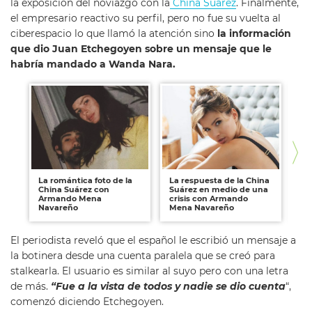
la exposición del noviazgo con la
China Suárez
. Finalmente,
el empresario reactivo su perfil, pero no fue su vuelta al
ciberespacio lo que llamó la atención sino
la información
que dio Juan Etchegoyen sobre un mensaje que le
habría mandado a Wanda Nara.
La romántica foto de la
La respuesta de la China
La
China Suárez con
Suárez en medio de una
Ch
Armando Mena
crisis con Armando
no
Navareño
Mena Navareño
El periodista reveló que el español le escribió un mensaje a
la botinera desde una cuenta paralela que se creó para
stalkearla. El usuario es similar al suyo pero con una letra
de más.
“Fue a la vista de todos y nadie se dio cuenta
“,
comenzó diciendo Etchegoyen.