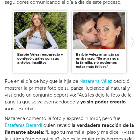
seguidores comunicando el día a día de este proceso.
Barbie Vélez reapareció y
Barbie Vélez anunció su
Na
confesó cuáles son sus
embarazo: “Se agranda
en
antojos insólitos
la familia, no podemos
se
estar más felices”
Ba
Fue en el día de hoy que la hija de
Nazarena Vélez
decidió
mostrar la primera foto de su panza, luciendo al natural y
vistiendo un conjunto deportivo: “Acá les dejo la foto de la
pancita que se va asomandoooo y
yo sin poder creerlo
aún
“, escribió.
Nazarena comentó la foto y expresó: “Lloro”, pero fue
Estefanía Berardi
quien reveló
la verdadera reacción de la
flamante abuela
: “
Llegó tu mamá al piso y me dice: ‘¿viste
la ultima foto de mi hija? ¿No es la mujer más hermosa del