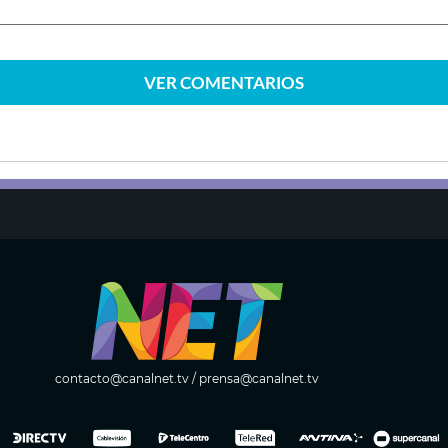
VER
COMENTARIOS
contacto@canalnet.tv
/
prensa@canalnet.tv