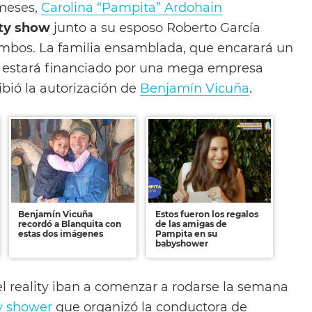
meses,
Carolina “Pampita” Ardohain
ity show
junto a su esposo Roberto García
 ambos. La familia ensamblada, que encarará un
e estará financiado por una mega empresa
ibió la autorización de
Benjamín Vicuña
.
Benjamín Vicuña
Estos fueron los regalos
recordó a Blanquita con
de las amigas de
estas dos imágenes
Pampita en su
babyshower
el reality iban a comenzar a rodarse la semana
y shower
que organizó la conductora de