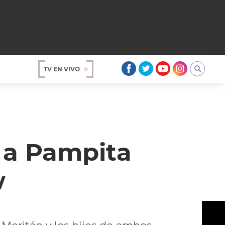
TV EN VIVO
AR
 a Pampita
w
OS
A