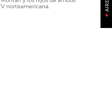
Moritán y los hijos de ambos
AIRE
 TV norteamericana.