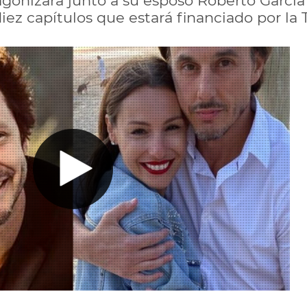
gonizará junto a su esposo Roberto García 
diez capítulos que estará financiado por la