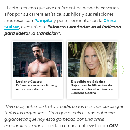
El actor chileno que vive en Argentina desde hace varios
años por su carrera artística, sus hijos y sus relaciones
amorosas con
Pampita
y posteriormente con la
China
Suárez
, aseguró que
“Alberto Fernández es el indicado
para liderar la transición”
.
Luciano Castro:
El pedido de Sabrina
Sh
Difunden nuevas fotos y
Rojas tras la filtración de
se
un video íntimo
nuevo material íntimo de
no
Luciano Castro
ca
“Vivo acá, Sufro, disfruto y padezco las mismas cosas que
todos los argentinos. Creo que el país es una potencia
gigantesca que hoy está golpeada por una crisis
económica y moral”
, declaró en una entrevista con
C5N
.