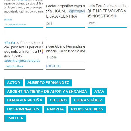
ACTOR
ALBERTO FERNANDEZ
ARGENTINA TIERRA DE AMOR Y VENGANZA
ATAV
BENJAMIN VICUÑA
CHILENO
CHINA SUÁREZ
DISCRIMINACIÓN
PAMPITA
REDES SOCIALES
TWITTER