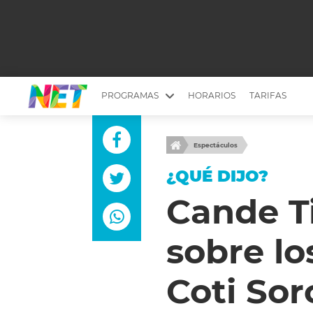
PROGRAMAS
HORARIOS
TARIFAS
MESA PICANTE
BIRI BIRI
Espectáculos
YUYITO A LA TARDE
DR. BEAUTY
¿QUÉ DIJO?
EMPRENDI2
EL SEÑOR DE 
Cande Ti
LONGOBARDI
ARGENTINOS 
sobre lo
QUÉ TE PASA
ESTÉTICA 360 
EL OLIVO BLANCO
CARAS Y NEG
Coti Sor
TU LUGAR IDEAL
SCOUTING PA
CHICHE EN VIVO
INTELEXIS TV