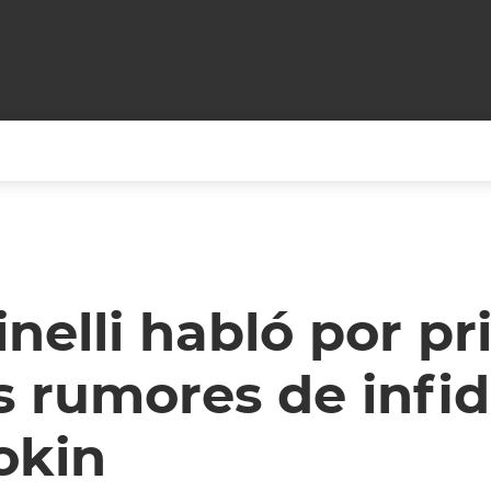
+CARAS
CINE NET
HAIR RECOVERY
TODOS PODEMOS VIAJ
LOS CIELOS
GOSSIP
PARES DE COMEDIA
nelli habló por p
X ARGENTINA
ENTROMETIDOS EN LA TELE
FIESTAS ARGENTINAS
s rumores de infi
TV
ENTRE NOS
BELLEZA FASHION
OCIOS
MODO FONTEVECCHIA
FULL FACE TV
okin
RA UN CAMBIO
PERIODISMO PURO
DESAFÍO 10 AÑOS MEN
REPERFILAR
AGENDA CORPORATIV