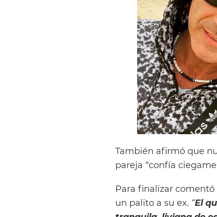
También afirmó que nu
pareja “confía ciegame
Para finalizar comentó q
un palito a su ex.
“
El qu
tranquila. liviana de e