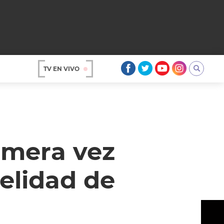
TV EN VIVO
AR
rimera vez
delidad de
OS
A