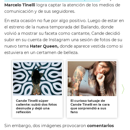
Marcelo Tinelli
logra captar la atención de los medios de
comunicación y de sus seguidores.
En esta ocasión no fue por algo positivo. Luego de estar en
el estreno de la nueva temporada del Bailando, donde
volvió a mostrar su faceta como cantante, Cande decidió
subir en su cuenta de Instagram una sesión de fotos de su
nuevo tema
Hater Queen,
donde aparece vestida como si
estuviera en un certamen de belleza.
Cande Tinelli súper
El curioso tatuaje de
Can
caliente: subió dos fotos
Cande Tinelli en la cara
en 
desnuda y dejó una
que sorprendió a sus
de
reflexión
fans
so
Sin embargo, dos imágenes provocaron
comentarios