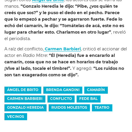
manos.
“Gonzalo Heredia le dijo: “Pibe, ¿vos quién te
creés que sos?” y le puso el dedo en el pecho. Parece
que lo empezó a pechar y se agarraron fuerte. Fede lo
echó del camarín, le dijo: “Tomátelas de acá, este no es
lugar para charlar esto. Charlamos en otro lugar”
, reveló
el periodista.
A raíz del conflicto,
Carmen Barbieri
, criticó el accionar del
actor en
Radio Mitre
:
“Él (Heredia) fue a encararlo al
camarín, cosa que no se hace en horarios de trabajo
¡Vive al lado, tocale el timbre!”.
Y agregó:
“Los ruidos no
son tan exagerados como se dijo”.
ÁNGEL DE BRITO
BRENDA GANDINI
CAMARÍN
CARMEN BARBIERI
CONFLICTO
FEDE BAL
GONZALO HEREDIA
RUIDOS MOLESTOS
TEATRO
VECINOS