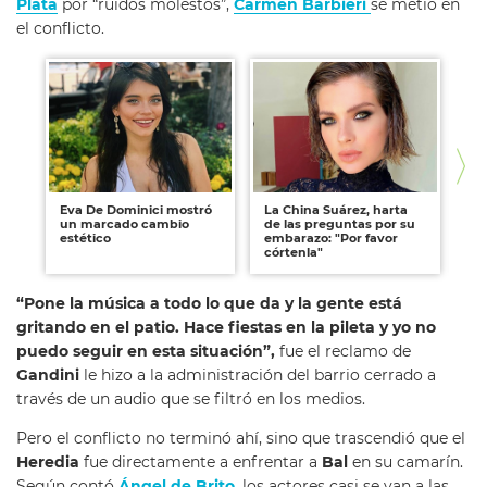
Plata
por “ruidos molestos”,
Carmen Barbieri
se metió en
el conflicto.
Eva De Dominici mostró
La China Suárez, harta
Le
un marcado cambio
de las preguntas por su
Fer
estético
embarazo: "Por favor
córtenla"
“Pone la música a todo lo que da y la gente está
gritando en el patio. Hace fiestas en la pileta y yo no
puedo seguir en esta situación”,
fue el reclamo de
Gandini
le hizo a la administración del barrio cerrado a
través de un audio que se filtró en los medios.
Pero el conflicto no terminó ahí, sino que trascendió que el
Heredia
fue directamente a enfrentar a
Bal
en su camarín.
Según contó
Ángel de Brito
, los actores casi se van a las