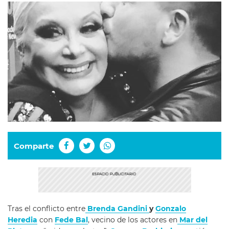
Comparte
Tras el conflicto entre
Brenda Gandini
y
Gonzalo
Heredia
con
Fede Bal
, vecino de los actores en
Mar del