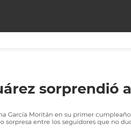
+CARAS
CINE NET
HAIR RECOVERY
TODOS PODEMOS VIAJ
LOS CIELOS
GOSSIP
PARES DE COMEDIA
uárez sorprendió 
X ARGENTINA
ENTROMETIDOS EN LA TELE
FIESTAS ARGENTINAS
TV
ENTRE NOS
BELLEZA FASHION
OCIOS
MODO FONTEVECCHIA
FULL FACE TV
 Ana García Moritán en su primer cumpleaños.
RA UN CAMBIO
PERIODISMO PURO
DESAFÍO 10 AÑOS MEN
 sorpresa entre los seguidores que no dud
REPERFILAR
AGENDA CORPORATIV