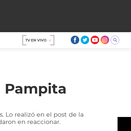
TV EN VIVO
AR
a Pampita
 Lo realizó en el post de la
OS
aron en reaccionar.
A