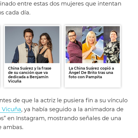
inado entre estas dos mujeres que intentan
os cada día.
China Suárez y la frase
La China Suárez copió a
de su canción que va
Ángel De Brito tras una
dedicada a Benjamín
foto con Pampita
Vicuña
tes de que la actriz le pusiera fin a su vínculo
 Vicuña
, ya había seguido a la animadora de
os” en Instagram, mostrando señales de una
e ambas.