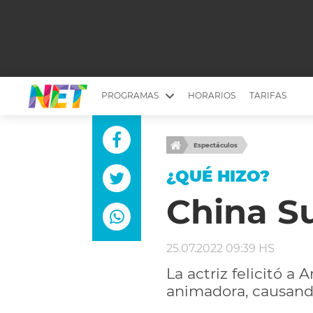
PROGRAMAS
HORARIOS
TARIFAS
MESA PICANTE
BIRI BIRI
Espectáculos
YUYITO A LA TARDE
DR. BEAUTY
¿QUÉ HIZO?
EMPRENDI2
EL SEÑOR DE 
China S
LONGOBARDI
ARGENTINOS 
QUÉ TE PASA
ESTÉTICA 360 
25.07.2022 09:39 HS
EL OLIVO BLANCO
CARAS Y NEG
La actriz felicitó a
TU LUGAR IDEAL
SCOUTING PA
animadora, causando
CHICHE EN VIVO
INTELEXIS TV