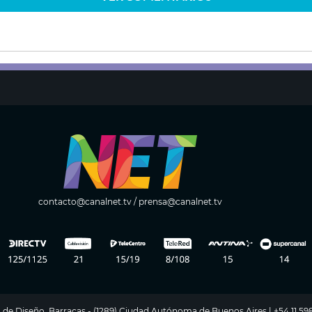
contacto@canalnet.tv
/
prensa@canalnet.tv
ito de Diseño, Barracas - (1289) Ciudad Autónoma de Buenos Aires | +54 11 5