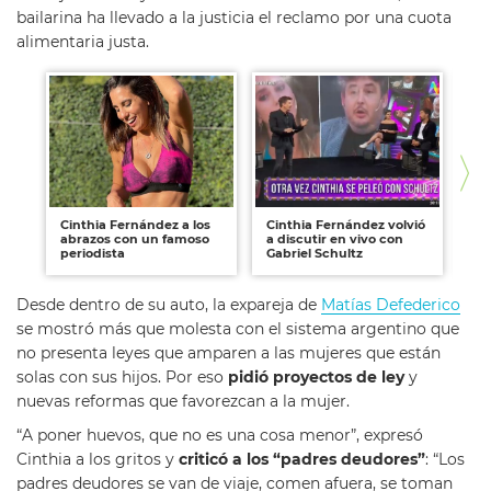
bailarina ha llevado a la justicia el reclamo por una cuota
alimentaria justa.
Cinthia Fernández a los
Cinthia Fernández volvió
Ci
abrazos con un famoso
a discutir en vivo con
ba
periodista
Gabriel Schultz
pr
Desde dentro de su auto, la expareja de
Matías Defederico
se mostró más que molesta con el sistema argentino que
no presenta leyes que amparen a las mujeres que están
solas con sus hijos. Por eso
pidió proyectos de ley
y
nuevas reformas que favorezcan a la mujer.
“A poner huevos, que no es una cosa menor”, expresó
Cinthia a los gritos y
criticó a los “padres deudores”
: “Los
padres deudores se van de viaje, comen afuera, se toman