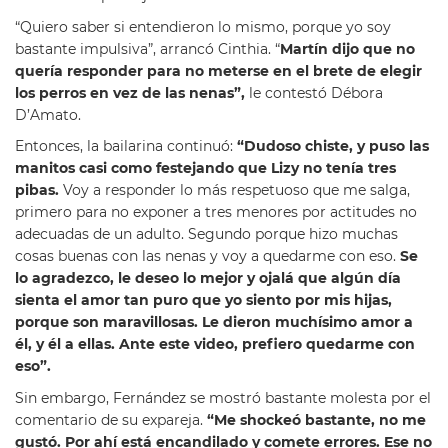
“Quiero saber si entendieron lo mismo, porque yo soy
bastante impulsiva”, arrancó Cinthia. “
Martín dijo que no
quería responder para no meterse en el brete de elegir
los perros en vez de las nenas”,
le contestó Débora
D’Amato.
Entonces, la bailarina continuó:
“Dudoso chiste, y puso las
manitos casi como festejando que Lizy no tenía tres
pibas.
Voy a responder lo más respetuoso que me salga,
primero para no exponer a tres menores por actitudes no
adecuadas de un adulto. Segundo porque hizo muchas
cosas buenas con las nenas y voy a quedarme con eso.
Se
lo agradezco, le deseo lo mejor y ojalá que algún día
sienta el amor tan puro que yo siento por mis hijas,
porque son maravillosas. Le dieron muchísimo amor a
él, y él a ellas. Ante este video, prefiero quedarme con
eso”.
Sin embargo, Fernández se mostró bastante molesta por el
comentario de su expareja.
“Me shockeó bastante, no me
gustó. Por ahí está encandilado y comete errores. Ese no