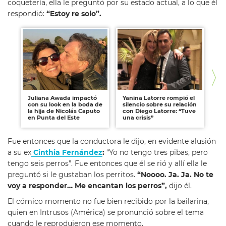
coquetería, ella le preguntó por su estado actual, a lo que él
respondió:
“Estoy re solo”.
Juliana Awada impactó
Yanina Latorre rompió el
Ju
con su look en la boda de
silencio sobre su relación
mo
la hija de Nicolás Caputo
con Diego Latorre: “Tuve
asi
en Punta del Este
una crisis”
Be
Fue entonces que la conductora le dijo, en evidente alusión
a su ex
Cinthia Fernández
:
“Yo no tengo tres pibas, pero
tengo seis perros”. Fue entonces que él se rió y allí ella le
preguntó si le gustaban los perritos.
“Noooo. Ja. Ja. No te
voy a responder… Me encantan los perros”,
dijo él.
El cómico momento no fue bien recibido por la bailarina,
quien en Intrusos (América) se pronunció sobre el tema
cuando le reprodujeron ese momento.