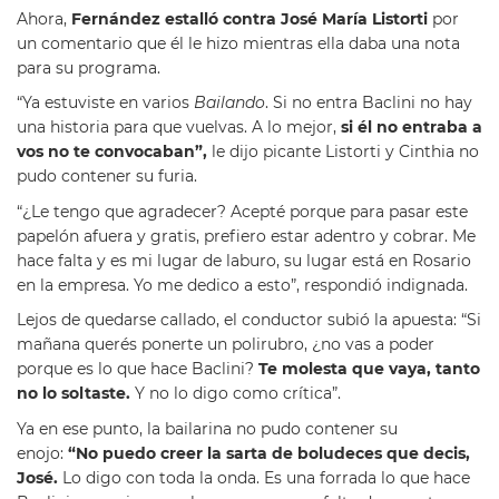
Ahora,
Fernández estalló contra José María Listorti
por
un comentario que él le hizo mientras ella daba una nota
para su programa.
“Ya estuviste en varios
Bailando
. Si no entra Baclini no hay
una historia para que vuelvas. A lo mejor,
si él no entraba a
vos no te convocaban”,
le dijo picante Listorti y Cinthia no
pudo contener su furia.
“¿Le tengo que agradecer? Acepté porque para pasar este
papelón afuera y gratis, prefiero estar adentro y cobrar. Me
hace falta y es mi lugar de laburo, su lugar está en Rosario
en la empresa. Yo me dedico a esto”, respondió indignada.
Lejos de quedarse callado, el conductor subió la apuesta: “Si
mañana querés ponerte un polirubro, ¿no vas a poder
porque es lo que hace Baclini?
Te molesta que vaya, tanto
no lo soltaste.
Y no lo digo como crítica”.
Ya en ese punto, la bailarina no pudo contener su
enojo:
“No puedo creer la sarta de boludeces que decis,
José.
Lo digo con toda la onda. Es una forrada lo que hace