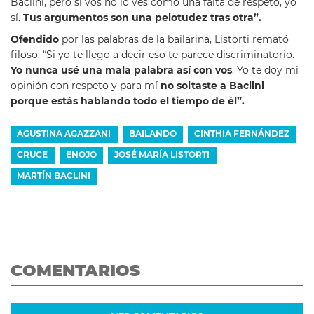
Baclini, pero si vos no lo ves como una falta de respeto, yo
sí.
Tus argumentos son una pelotudez tras otra”.
Ofendido
por las palabras de la bailarina, Listorti remató
filoso: “Si yo te llego a decir eso te parece discriminatorio.
Yo nunca usé una mala palabra así con vos
. Yo te doy mi
opinión con respeto y para mí
no soltaste a Baclini
porque estás hablando todo el tiempo de él”.
AGUSTINA AGAZZANI
BAILANDO
CINTHIA FERNÁNDEZ
CRUCE
ENOJO
JOSÉ MARÍA LISTORTI
MARTÍN BACLINI
COMENTARIOS