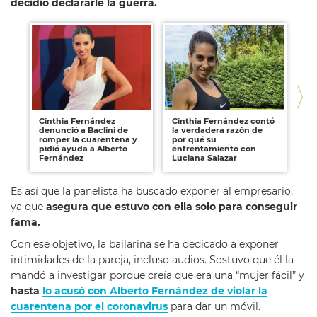
decidió declararle la guerra.
Cinthia Fernández
Cinthia Fernández contó
Al
denunció a Baclini de
la verdadera razón de
mo
romper la cuarentena y
por qué su
ca
pidió ayuda a Alberto
enfrentamiento con
qu
Fernández
Luciana Salazar
cl
Es así que la panelista ha buscado exponer al empresario,
ya que
asegura que estuvo con ella solo para conseguir
fama.
Con ese objetivo, la bailarina se ha dedicado a exponer
intimidades de la pareja, incluso audios. Sostuvo que él la
mandó a investigar porque creía que era una “mujer fácil” y
hasta
lo acusó con Alberto Fernández de violar la
cuarentena por el coronavirus
para dar un móvil.