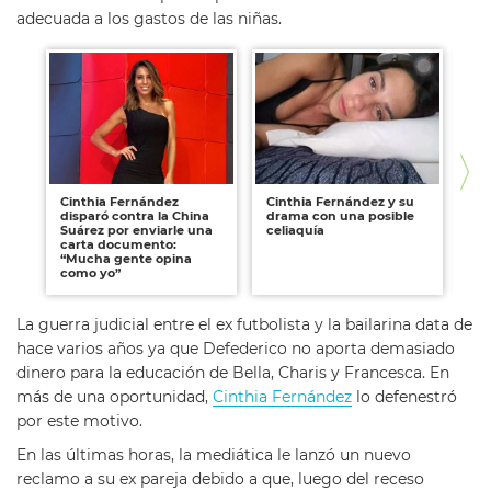
adecuada a los gastos de las niñas.
Cinthia Fernández
Cinthia Fernández y su
Ci
disparó contra la China
drama con una posible
Ka
Suárez por enviarle una
celiaquía
gu
carta documento:
ten
“Mucha gente opina
como yo”
La guerra judicial entre el ex futbolista y la bailarina data de
hace varios años ya que Defederico no aporta demasiado
dinero para la educación de Bella, Charis y Francesca. En
más de una oportunidad,
Cinthia Fernández
lo defenestró
por este motivo.
En las últimas horas, la mediática le lanzó un nuevo
reclamo a su ex pareja debido a que, luego del receso